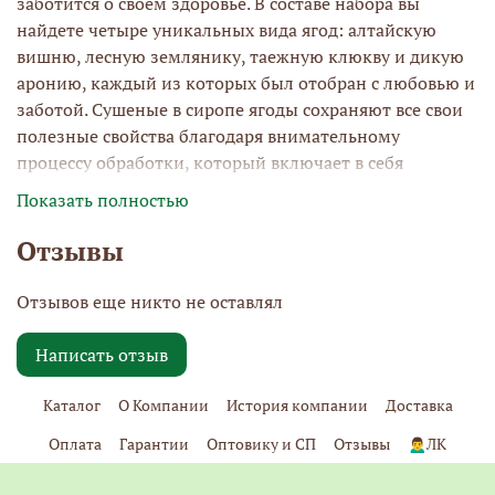
заботится о своем здоровье. В составе набора вы
найдете четыре уникальных вида ягод: алтайскую
вишню, лесную землянику, таежную клюкву и дикую
аронию, каждый из которых был отобран с любовью и
заботой. Сушеные в сиропе ягоды сохраняют все свои
полезные свойства благодаря внимательному
процессу обработки, который включает в себя
воздействие жаркого солнца и морозных ночей.
Показать полностью
Отзывы
Идеальный подарок на любой случай – будь то день
Отзывов еще никто не оставлял
рождения, юбилей или просто желаете порадовать
близких. Вяленые ягоды PREMIUM станут не только
Написать отзыв
вкусным перекусом, но и полезным дополнением к
рациону. Этот набор идеально подойдет для людей,
Каталог
О Компании
История компании
Доставка
стремящихся к здоровому образу жизни, ведь каждая
ягода в нем – это источник витаминов и полезных
Оплата
Гарантии
Оптовику и СП
Отзывы
🙍‍♂️ЛК
микроэлементов.