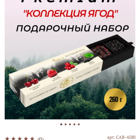
арт.
САВ-4580
(0)