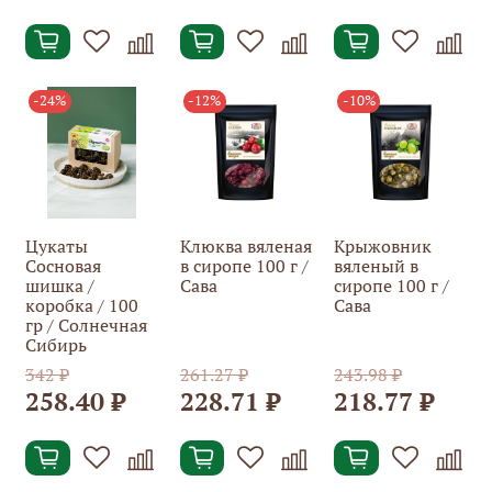
-24%
-12%
-10%
Цукаты
Клюква вяленая
Крыжовник
Сосновая
в сиропе 100 г /
вяленый в
шишка /
Сава
сиропе 100 г /
коробка / 100
Сава
гр / Солнечная
Сибирь
342 ₽
261.27 ₽
243.98 ₽
258.40 ₽
228.71 ₽
218.77 ₽