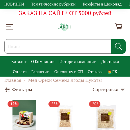
НОВИНКИ
Тематические рубрики
Конфеты и Шоколад
ЗАКАЗ НА САЙТЕ ОТ 5000 рублей
Каталог
О Компании
История компании
Доставка
Оплата
Гарантии
Оптовику и СП
Отзывы
🙍‍♂️ЛК
Главная
Мед Орехи Семена Ягоды Цукаты
Фильтры
Сортировка
-19%
-23%
-20%