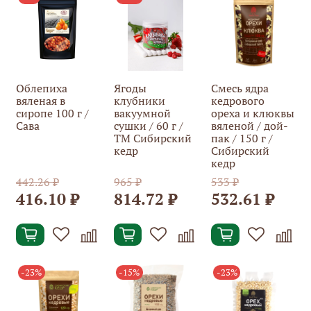
Облепиха
Ягоды
Смесь ядра
вяленая в
клубники
кедрового
сиропе 100 г /
вакуумной
ореха и клюквы
Сава
сушки / 60 г /
вяленой / дой-
ТМ Сибирский
пак / 150 г /
кедр
Сибирский
кедр
442.26 ₽
965 ₽
533 ₽
416.10 ₽
814.72 ₽
532.61 ₽
-23%
-15%
-23%