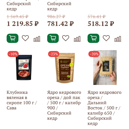
Сибирский
Сибирский
кедр
кедр
1 569.45 ₽
986.27 ₽
576.41 ₽
1 219.85 ₽
781.42 ₽
518.12 ₽
-10%
-23%
-20%
Клубника
Ядро кедрового
Ядро кедрового
вяленая в
ореха / дой пак
ореха /
сиропе 100 г /
/ 500 г / калибр
Дальний
Сава
900 /
Восток / 500 г /
Сибирский
калибр 650 /
кедр
Сибирский
кедр