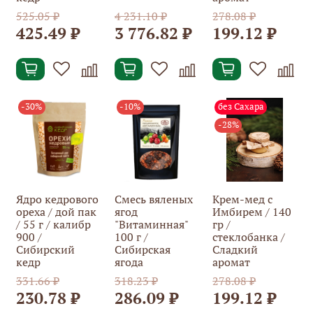
525.05 ₽
4 231.10 ₽
278.08 ₽
425.49 ₽
3 776.82 ₽
199.12 ₽
-30%
-10%
без Сахара
-28%
Ядро кедрового
Смесь вяленых
Крем-мед с
ореха / дой пак
ягод
Имбирем / 140
/ 55 г / калибр
"Витаминная"
гр /
900 /
100 г /
стеклобанка /
Сибирский
Сибирская
Сладкий
кедр
ягода
аромат
331.66 ₽
318.23 ₽
278.08 ₽
230.78 ₽
286.09 ₽
199.12 ₽