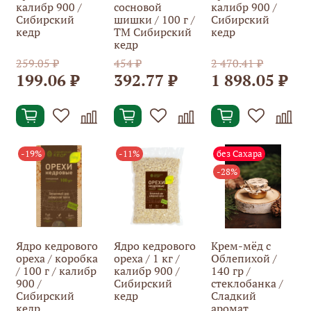
калибр 900 /
сосновой
калибр 900 /
Сибирский
шишки / 100 г /
Сибирский
кедр
ТМ Сибирский
кедр
кедр
259.05 ₽
454 ₽
2 470.41 ₽
199.06 ₽
392.77 ₽
1 898.05 ₽
-19%
-11%
без Сахара
-28%
Ядро кедрового
Ядро кедрового
Крем-мёд с
ореха / коробка
ореха / 1 кг /
Облепихой /
/ 100 г / калибр
калибр 900 /
140 гр /
900 /
Сибирский
стеклобанка /
Сибирский
кедр
Сладкий
кедр
аромат