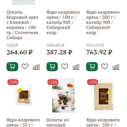
Цукаты
Ядро кедрового
Ядро кедрового
Кедровый орех
ореха / 100 г /
ореха / 200 г /
с Клюквой /
калибр 900 /
калибр 900 /
коробка / 100
Сибирский
Сибирский
гр / Солнечная
кедр
кедр
Сибирь
328 ₽
504.48 ₽
951.59 ₽
264.60 ₽
387.28 ₽
763.92 ₽
-23%
-13%
-23%
Ядро кедрового
Цукаты из
Ядро кедрового
ореха / 50 г /
молодой
ореха / 500 г /