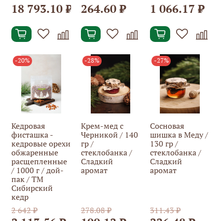
18 793.10 ₽
264.60 ₽
1 066.17 ₽
-20%
-28%
-27%
Кедровая
Крем-мед с
Сосновая
фисташка -
Черникой / 140
шишка в Меду /
кедровые орехи
гр /
130 гр /
обжаренные
стеклобанка /
стеклобанка /
расщепленные
Сладкий
Сладкий
/ 1000 г / дой-
аромат
аромат
пак / ТМ
Сибирский
кедр
2 642 ₽
278.08 ₽
311.43 ₽