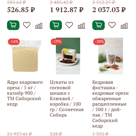
585.62 ₽
2 485.42 ₽
2 552.27 ₽
526.85 ₽
1 912.87 ₽
2 037.03 ₽
-14%
-19%
-20%
Ядро кедрового
Цукаты из
Кедровая
ореха / 5 кг /
сосновой
фисташка -
калибр 900 /
шишки с
кедровые орехи
ТМ Сибирский
Клюквой /
обжаренные
кедр
коробка / 100
расщепленные
гр / Солнечная
/ 500 г / дой-
Сибирь
пак / ТМ
Сибирский
кедр
21 927.41 ₽
328 ₽
1 333 ₽