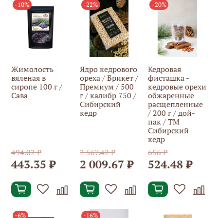
-10%
-22%
-20%
Жимолость
Ядро кедрового
Кедровая
вяленая в
ореха / Брикет /
фисташка -
сиропе 100 г /
Премиум / 500
кедровые орехи
Сава
г / калибр 750 /
обжаренные
Сибирский
расщепленные
кедр
/ 200 г / дой-
пак / ТМ
Сибирский
кедр
494.02 ₽
2 567.42 ₽
656 ₽
443.35 ₽
2 009.67 ₽
524.48 ₽
-6%
-16%