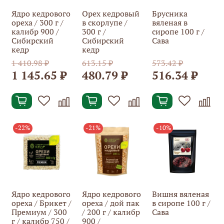
Ядро кедрового
Орех кедровый
Брусника
ореха / 300 г /
в скорлупе /
вяленая в
калибр 900 /
300 г /
сиропе 100 г /
Сибирский
Сибирский
Сава
кедр
кедр
1 410.98 ₽
613.15 ₽
573.42 ₽
1 145.65 ₽
480.79 ₽
516.34 ₽
-22%
-21%
-10%
Ядро кедрового
Ядро кедрового
Вишня вяленая
ореха / Брикет /
ореха / дой пак
в сиропе 100 г /
Премиум / 300
/ 200 г / калибр
Сава
г / калибр 750 /
900 /