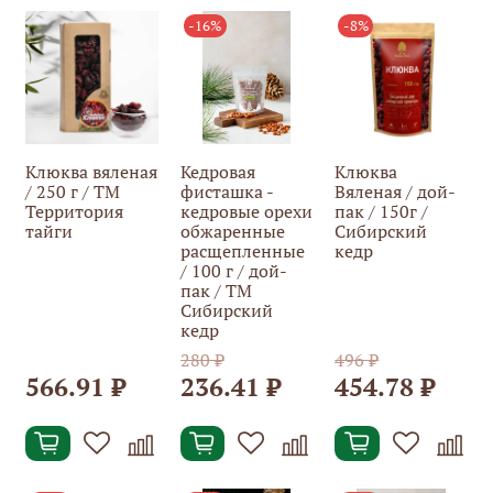
-16%
-8%
Клюква вяленая
Кедровая
Клюква
/ 250 г / ТМ
фисташка -
Вяленая / дой-
Территория
кедровые орехи
пак / 150г /
тайги
обжаренные
Сибирский
расщепленные
кедр
/ 100 г / дой-
пак / ТМ
Сибирский
кедр
280 ₽
496 ₽
566.91 ₽
236.41 ₽
454.78 ₽