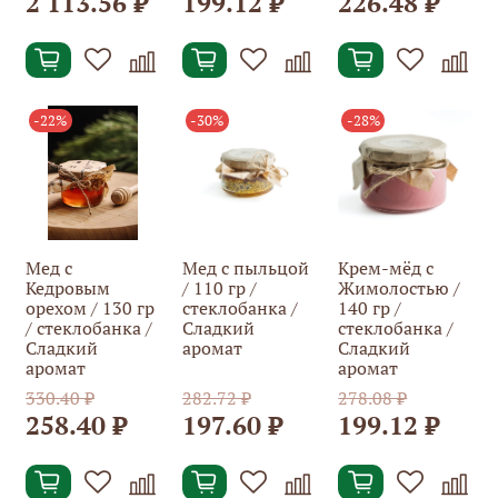
2 113.56 ₽
199.12 ₽
226.48 ₽
-22%
-30%
-28%
Мед с
Мед с пыльцой
Крем-мёд с
Кедровым
/ 110 гр /
Жимолостью /
орехом / 130 гр
стеклобанка /
140 гр /
/ стеклобанка /
Сладкий
стеклобанка /
Сладкий
аромат
Сладкий
аромат
аромат
330.40 ₽
282.72 ₽
278.08 ₽
258.40 ₽
197.60 ₽
199.12 ₽