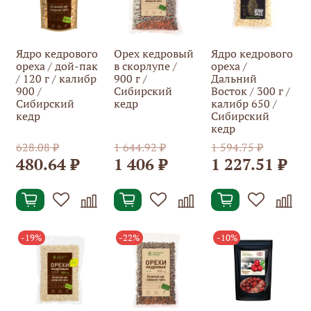
Ядро кедрового
Орех кедровый
Ядро кедрового
ореха / дой-пак
в скорлупе /
ореха /
/ 120 г / калибр
900 г /
Дальний
900 /
Сибирский
Восток / 300 г /
Сибирский
кедр
калибр 650 /
кедр
Сибирский
кедр
628.08 ₽
1 644.92 ₽
1 594.75 ₽
480.64 ₽
1 406 ₽
1 227.51 ₽
-19%
-22%
-10%