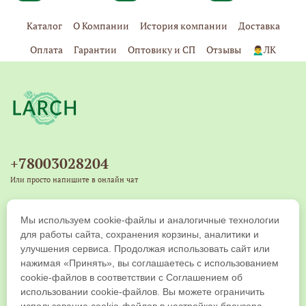
Каталог
О Компании
История компании
Доставка
Оплата
Гарантии
Оптовику и СП
Отзывы
🙍‍♂️ЛК
+78003028204
Или просто напишите в онлайн чат
+79539271917
Мы используем cookie-файлы и аналогичные технологии
Copyright © 2019-2026 ООО "ЛАРЧ КОМПАНИ". Все права защищены
для работы сайта, сохранения корзины, аналитики и
улучшения сервиса. Продолжая использовать сайт или
нажимая «Принять», вы соглашаетесь с использованием
cookie-файлов в соответствии с Соглашением об
использовании cookie-файлов. Вы можете ограничить