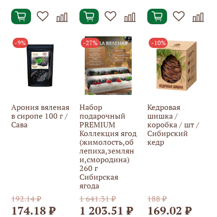
-9%
-27%
-10%
Арония вяленая
Набор
Кедровая
в сиропе 100 г /
подарочный
шишка /
Сава
PREMIUM
коробка / шт /
Коллекция ягод
Сибирский
(жимолость,об
кедр
лепиха,землян
и,смородина)
260 г
Сибирская
ягода
192.14 ₽
1 641.31 ₽
188 ₽
174.18 ₽
1 203.51 ₽
169.02 ₽