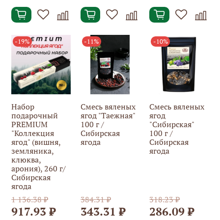
-19%
-11%
-10%
Набор
Смесь вяленых
Смесь вяленых
подарочный
ягод "Таежная"
ягод
PREMIUM
100 г /
"Сибирская"
"Коллекция
Сибирская
100 г /
ягод" (вишня,
ягода
Сибирская
земляника,
ягода
клюква,
арония), 260 г/
Сибирская
ягода
1 136.38 ₽
384.31 ₽
318.23 ₽
917.93 ₽
343.31 ₽
286.09 ₽