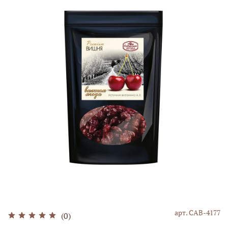
арт.
САВ-4177
(0)