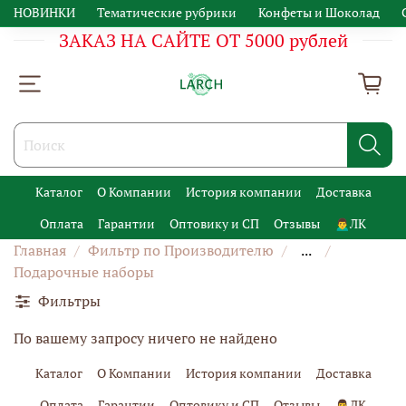
НОВИНКИ
Тематические рубрики
Конфеты и Шоколад
ЗАКАЗ НА САЙТЕ ОТ 5000 рублей
Каталог
О Компании
История компании
Доставка
Оплата
Гарантии
Оптовику и СП
Отзывы
🙍‍♂️ЛК
Главная
Фильтр по Производителю
...
Подарочные наборы
Фильтры
По вашему запросу ничего не найдено
Каталог
О Компании
История компании
Доставка
Оплата
Гарантии
Оптовику и СП
Отзывы
🙍‍♂️ЛК