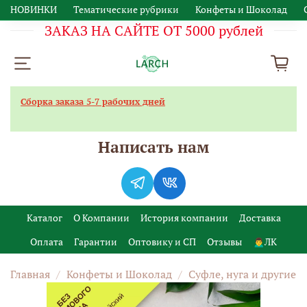
НОВИНКИ
Тематические рубрики
Конфеты и Шоколад
ЗАКАЗ НА САЙТЕ ОТ 5000 рублей
Сборка заказа 5-7 рабочих дней
Написать нам
Каталог
О Компании
История компании
Доставка
Оплата
Гарантии
Оптовику и СП
Отзывы
🙍‍♂️ЛК
Главная
Конфеты и Шоколад
Суфле, нуга и другие