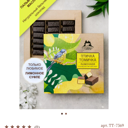
арт.
ТТ-7369
(0)