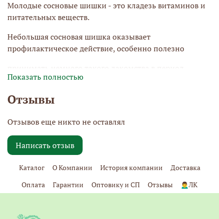
Молодые сосновые шишки - это кладезь витаминов и
питательных веществ.
Небольшая сосновая шишка оказывает
профилактическое действие, особенно полезно
принимать немного такого лакомства в период
Показать полностью
прогрессирования авитаминоза. Этот
Отзывы
продукт с легкостью выводит из организма шлаки и
токсины, а также отлично укрепит ваш
Отзывов еще никто не оставлял
иммунитет! Еще с давних времен сосновую шишку
использовали при разных недугах,
Написать отзыв
включая проблемы с сердцем, заболевания печени и
Каталог
О Компании
История компании
Доставка
желудочно-кишечного тракта.
Оплата
Гарантии
Оптовику и СП
Отзывы
🙍‍♂️ЛК
Сосновые шишки, используемые в наших конфетах,
собраны в экологически чистом