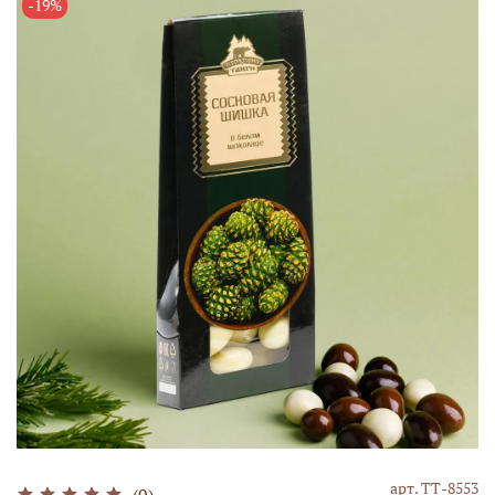
-19%
арт.
ТТ-8553
(0)