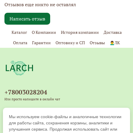
Отзывов еще никто не оставлял
Написать отзыв
Каталог
О Компании
История компании
Доставка
Оплата
Гарантии
Оптовику и СП
Отзывы
🙍‍♂️ЛК
+78003028204
Или просто напишите в онлайн чат
+79539271917
Мы используем cookie-файлы и аналогичные технологии
Copyright © 2019-2026 ООО "ЛАРЧ КОМПАНИ". Все права защищены
для работы сайта, сохранения корзины, аналитики и
улучшения сервиса. Продолжая использовать сайт или