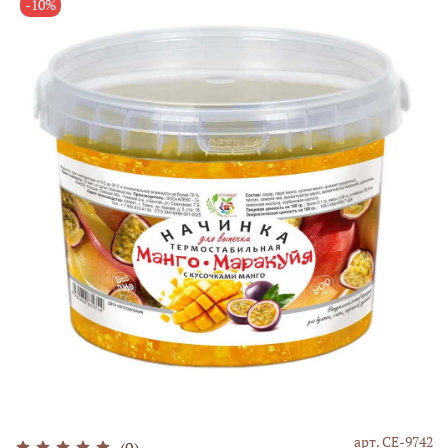
-10%
арт.
СЕ-9742
(0)