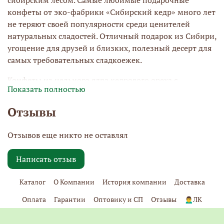
конфеты от эко-фабрики «Сибирский кедр» много лет
не теряют своей популярности среди ценителей
натуральных сладостей. Отличный подарок из Сибири,
угощение для друзей и близких, полезный десерт для
самых требовательных сладкоежек.
Конфеты из цельного ядра кедрового ореха с
Показать полностью
добавлением молодой сосновой шишки алтайского
мёда, покрытые шоколадной глазурью.
Отзывы
Отзывов еще никто не оставлял
Написать отзыв
Каталог
О Компании
История компании
Доставка
Оплата
Гарантии
Оптовику и СП
Отзывы
🙍‍♂️ЛК