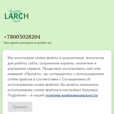
улучшению кровообращения и уменьшает риск
развития атеросклероза.
Побалуйте себя и близких неповторимым напитком,
+78003028204
который станет не только вкусным, но и полезным
дополнением к вашему рациону. Присоединяйтесь к
Или просто напишите в онлайн чат
традиции чаепития с "Имбирным иван-чаем" и
+79539271917
наслаждайтесь каждым глотком!
Мы используем cookie-файлы и аналогичные технологии
Copyright © 2019-2026 ООО "ЛАРЧ КОМПАНИ". Все права защищены
для работы сайта, сохранения корзины, аналитики и
улучшения сервиса. Продолжая использовать сайт или
нажимая «Принять», вы соглашаетесь с использованием
cookie-файлов в соответствии с Соглашением об
использовании cookie-файлов. Вы можете ограничить
использование cookie-файлов в настройках браузера.
Подробнее – в нашей
политике конфиденциальности
.
Принять