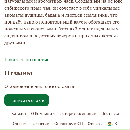
натуральных и ароматных чаев. Созданный на основе
сибирского иван-чая, он сочетает в себе уникальные
ароматы душицы, бадана и листьев земляники, что
придаёт напою неповторимый вкус и обогащает его
полезными свойствами. Этот чай станет идеальным
спутником для уютных вечеров и приятных встреч с
друзьями.
Показать полностью
Упаковка в стеклянной банке не только сохраняет
Отзывы
свежесть и аромат, но и делает его отличным
подарком для тех, кто ценит натуральные напитки с
Отзывов еще никто не оставлял
духом природы. Каждый глоток Душистого Иван-чая
погружает в атмосферу сибирской природы, даря
Написать отзыв
ощущение гармонии и спокойствия. Это не просто
напиток, а возможность насладиться моментом и
Каталог
О Компании
История компании
Доставка
подарить себе и своим близким кусочек природы.
Оплата
Гарантии
Оптовику и СП
Отзывы
🙍‍♂️ЛК