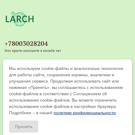
Состав чая включает только натуральные
ингредиенты: ферментированный лист иван-чая,
траву душицы, листья бадана и земляники, что делает
его полезным для здоровья. Откройте для себя мир
ароматного чая, который станет верным спутником в
+78003028204
вашей жизни и добавит ярких эмоций в каждый день.
Или просто напишите в онлайн чат
+79539271917
Мы используем cookie-файлы и аналогичные технологии
Copyright © 2019-2026 ООО "ЛАРЧ КОМПАНИ". Все права защищены
для работы сайта, сохранения корзины, аналитики и
улучшения сервиса. Продолжая использовать сайт или
нажимая «Принять», вы соглашаетесь с использованием
cookie-файлов в соответствии с Соглашением об
использовании cookie-файлов. Вы можете ограничить
использование cookie-файлов в настройках браузера.
Подробнее – в нашей
политике конфиденциальности
.
Принять