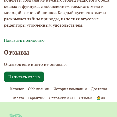
кешью и фундука, с добавлением таёжного мёда и
молодой сосновой шишки. Каждый кусочек кометы
раскрывает тайны природы, наполняя вкусовые
рецепторы утонченным удовольствием.
Показать полностью
Сочетание изысканного грильяжа с ароматом
Отзывы
сосновой шишки создает уникальное танго вкуса,
которое оставляет замечательное впечатление и
Отзывов еще никто не оставлял
долговременное наслаждение. Нет вредного
пальмового масла, красителей или ароматизаторов -
Написать отзыв
только полезные и натуральные ингредиенты,
которые порадуют даже самых искушенных ценителей
Каталог
О Компании
История компании
Доставка
сладостей. Кедровая комета - это не просто конфета,
это настоящая победа наших мастеров-кондитеров,
Оплата
Гарантии
Оптовику и СП
Отзывы
🙍‍♂️ЛК
призванная удовлетворить даже самый изощренный
вкус.