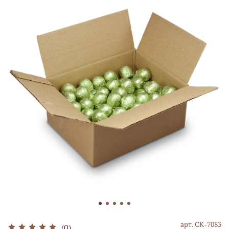
арт.
СК-7083
(0)