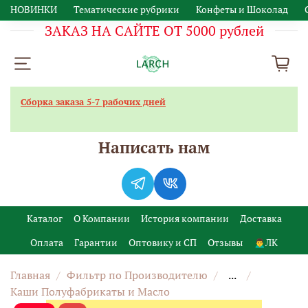
НОВИНКИ
Тематические рубрики
Конфеты и Шоколад
ЗАКАЗ НА САЙТЕ ОТ 5000 рублей
Сборка заказа 5-7 рабочих дней
Написать нам
Каталог
О Компании
История компании
Доставка
Оплата
Гарантии
Оптовику и СП
Отзывы
🙍‍♂️ЛК
Главная
Фильтр по Производителю
...
Каши Полуфабрикаты и Масло