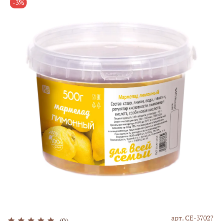
-3%
арт.
СЕ-3702?
(0)