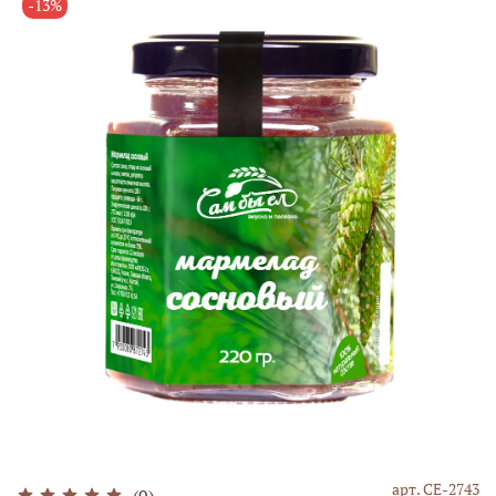
-13%
арт.
СЕ-2743
(0)