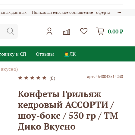
льных данных
Пользовательское соглашение - оферта
0.00 ₽
товику и СП
Отзывы
🙍‍♂️ЛК
 вкусно)
арт.
4640043514230
(0)
Конфеты Грильяж
кедровый АССОРТИ /
шоу-бокс / 530 гр / ТМ
Дико Вкусно