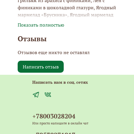
Грильяж из арахиса с финиками, Лён с
финиками в шоколадной глазури, Ягодный
мармелад «Брусника», Ягодный мармелад
«Облепиха», Мармелад «яблоко-клюква»,
Показать полностью
Мармелад на сосновом сиропе.
Отзывы
Сладости созданы с любовью и уважением к
покупателю из экологически чистых
Отзывов еще никто не оставлял
ингредиентов. Мы трепетно относимся к
качеству, поэтому наши кондитерские
Написать отзыв
изделия это натуральный продукт без
красителей и пальмового масла. Вкусное
Написать нам в соц. сетях
лакомство изготавливается на собственном
производстве в городе Томск. Процесс
изготовления происходит с соблюдением
всех норм и принятых стандартов.
+78003028204
Или просто напишите в онлайн чат