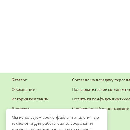
Каталог
Согласие на передачу персон
О Компании
Пользовательское соглашение
История компании
Политика конфиденциально
Доставка
Соглашение об использовани
Мы используем cookie-файлы и аналогичные
Оплата
Контакты
технологии для работы сайта, сохранения
Гарантии
Обратная связь
корзины, аналитики и улучшения сервиса.