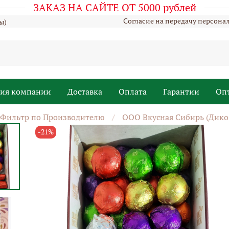
ЗАКАЗ НА САЙТЕ ОТ 5000 рублей
Согласие на передачу персона
ы)
рия компании
Доставка
Оплата
Гарантии
Оп
Фильтр по Производителю
ООО Вкусная Сибирь (Дико
-21%