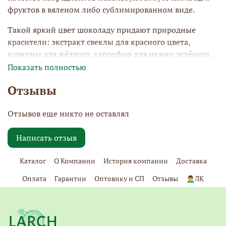
фруктов в вяленом либо сублимированном виде.
Такой яркий цвет шоколаду придают природные
красители: экстракт свеклы для красного цвета,
куркумы для жёлтого, хлорофир для нежно зелёного,
спирулина для зелёно-сиреневого.
Показать полностью
Никаких лишних добавок, только вкус, только
Отзывы
позитивные эмоции.
Отзывов еще никто не оставлял
Написать отзыв
Каталог
О Компании
История компании
Доставка
Оплата
Гарантии
Оптовику и СП
Отзывы
🙍‍♂️ЛК