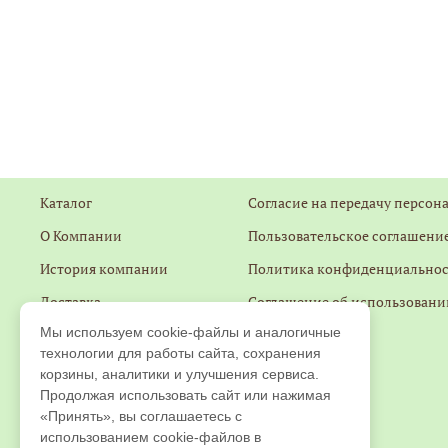
Каталог
Согласие на передачу персон
О Компании
Пользовательское соглашение
История компании
Политика конфиденциально
Доставка
Соглашение об использовани
Мы используем cookie-файлы и аналогичные
Оплата
Контакты
технологии для работы сайта, сохранения
Гарантии
Обратная связь
корзины, аналитики и улучшения сервиса.
Продолжая использовать сайт или нажимая
Оптовику и СП
Главная
«Принять», вы соглашаетесь с
Отзывы
использованием cookie-файлов в