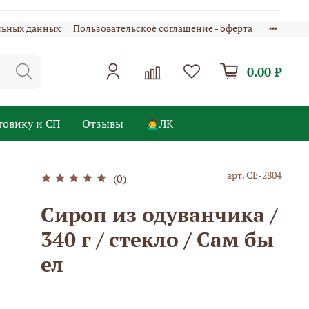
льных данных
Пользовательское соглашение - оферта
0.00 ₽
товику и СП
Отзывы
🙍‍♂️ЛК
арт.
СЕ-2804
(0)
Сироп из одуванчика /
340 г / стекло / Сам бы
ел