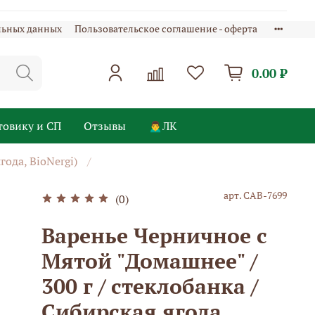
льных данных
Пользовательское соглашение - оферта
0.00 ₽
товику и СП
Отзывы
🙍‍♂️ЛК
ода, BioNergi)
арт.
САВ-7699
(0)
Варенье Черничное с
Мятой "Домашнее" /
300 г / стеклобанка /
Сибирская ягода