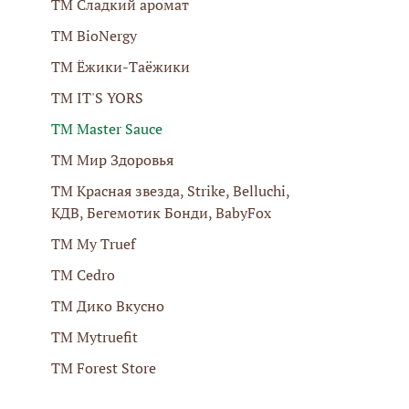
ТМ Сладкий аромат
ТМ BioNergy
ТМ Ёжики-Таёжики
ТМ IT'S YORS
ТМ Master Sauсe
ТМ Мир Здоровья
ТМ Красная звезда, Strike, Belluchi,
КДВ, Бегемотик Бонди, BabyFox
ТМ My Truef
ТМ Cedro
ТМ Дико Вкусно
ТМ Mytruefit
ТМ Forest Store