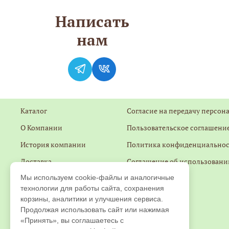
Написать
нам
Каталог
Согласие на передачу персон
О Компании
Пользовательское соглашение
История компании
Политика конфиденциально
Доставка
Соглашение об использовани
Мы используем cookie-файлы и аналогичные
Оплата
Контакты
технологии для работы сайта, сохранения
Гарантии
Обратная связь
корзины, аналитики и улучшения сервиса.
Продолжая использовать сайт или нажимая
Оптовику и СП
Главная
«Принять», вы соглашаетесь с
Отзывы