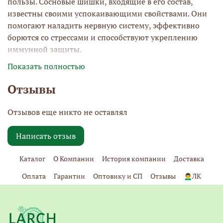
пользы. Сосновые шишки, входящие в его состав,
известны своими успокаивающими свойствами. Они
помогают наладить нервную систему, эффективно
борются со стрессами и способствуют укреплению
иммунной защиты.
Показать полностью
Отзывы
Дополнением к этому уникальному лакомству служат
кедровые орешки, которые обогащают варенье
Отзывов еще никто не оставлял
витаминами группы В, аргинином, цинком и
витамином Е. Эти компоненты не только оказывают
Написать отзыв
омолаживающее действие на организм, но и
положительно влияют на репродуктивную систему,
Каталог
О Компании
История компании
Доставка
что делает варенье особенно ценным для
поддержания здоровья.
Оплата
Гарантии
Оптовику и СП
Отзывы
🙍‍♂️ЛК
Побалуйте себя и своих близких этим необычным и