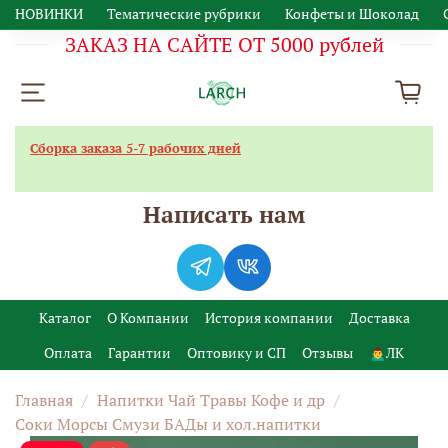
НОВИНКИ
Тематические рубрики
Конфеты и Шоколад
ЗАКАЗ НА САЙТЕ ОТ 5000 рублей
Сборка заказа 5-7 рабочих дней
Написать нам
Каталог
О Компании
История компании
Доставка
Оплата
Гарантии
Оптовику и СП
Отзывы
🙍‍♂️ЛК
Главная
Напитки Чай Травы Кофе и др
Соки Морсы Смузи БАДы и хол.напитки